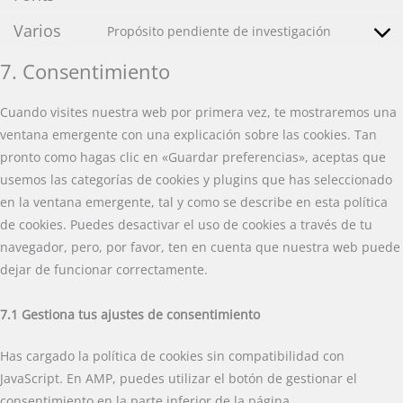
google-
to
Varios
Propósito pendiente de investigación
analytics
service
Consent
google-
to
7. Consentimiento
fonts
service
varios
Cuando visites nuestra web por primera vez, te mostraremos una
ventana emergente con una explicación sobre las cookies. Tan
pronto como hagas clic en «Guardar preferencias», aceptas que
usemos las categorías de cookies y plugins que has seleccionado
en la ventana emergente, tal y como se describe en esta política
de cookies. Puedes desactivar el uso de cookies a través de tu
navegador, pero, por favor, ten en cuenta que nuestra web puede
dejar de funcionar correctamente.
7.1 Gestiona tus ajustes de consentimiento
Has cargado la política de cookies sin compatibilidad con
JavaScript. En AMP, puedes utilizar el botón de gestionar el
consentimiento en la parte inferior de la página.