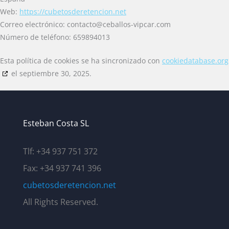
Web:
https://cubetosderetencion.net
Correo electrónico:
contacto@
ceballos-vipcar.com
Número de teléfono: 659894013
Esta política de cookies se ha sincronizado con
cookiedatabase.org
el septiembre 30, 2025.
Esteban Costa SL
Tlf: +34 937 751 372
Fax: +34 937 741 396
cubetosderetencion
.net
All Rights Reserved.